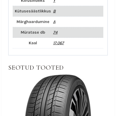
Kiirusindeks
Y
Kütusesäästlikkus
B
Märghaardumine
A
Müratase db
74
Kaal
17.067
SEOTUD TOOTED