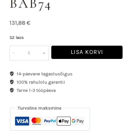
BAB74
131,88
€
32 laos
LISA KORVI
14-päevane tagastusõigus
100% rahulolu garantii
Tarne 1-3 tööpäeva
Turvaline maksmine