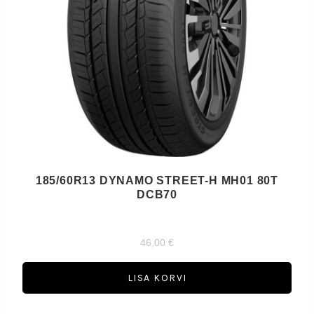
185/60R13 DYNAMO STREET-H MH01 80T
DCB70
46,00
€
LISA KORVI