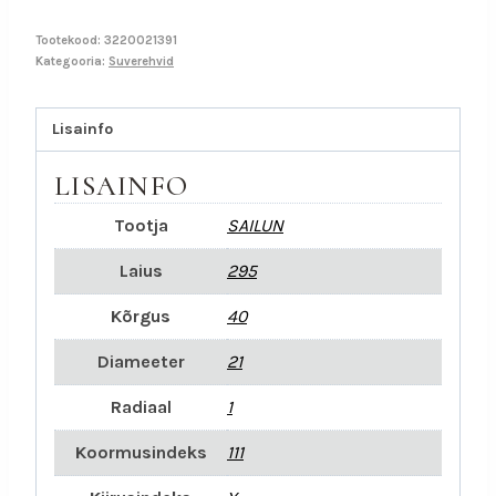
Tootekood:
3220021391
Kategooria:
Suverehvid
Lisainfo
LISAINFO
Tootja
SAILUN
Laius
295
Kõrgus
40
Diameeter
21
Radiaal
1
Koormusindeks
111