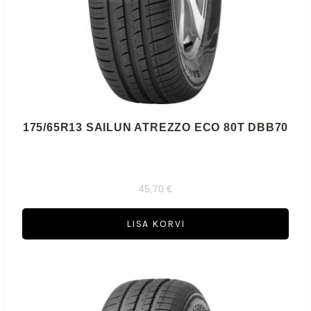
175/65R13 SAILUN ATREZZO ECO 80T DBB70
45,70
€
LISA KORVI