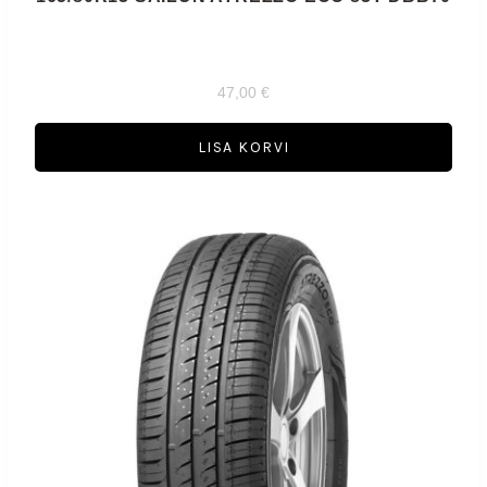
47,00
€
LISA KORVI