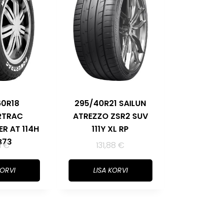
60R18
295/40R21 SAILUN
RTRAC
ATREZZO ZSR2 SUV
R AT 114H
111Y XL RP
B73
11
€
131,88
€
KORVI
LISA KORVI