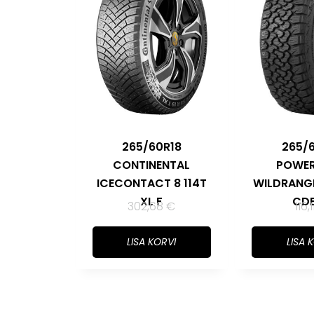
265/60R18
265/
CONTINENTAL
POWE
ICECONTACT 8 114T
WILDRANGE
XL F
CD
302,68
€
116,
LISA KORVI
LISA 