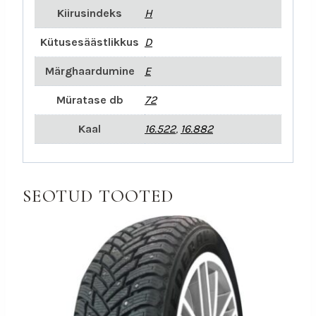
Kiirusindeks
H
Kütusesäästlikkus
D
Märghaardumine
E
Müratase db
72
Kaal
16.522
,
16.882
SEOTUD TOOTED