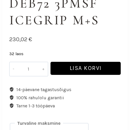
DEB72 3PMSF
ICEGRIP M+S
230,02
€
32 laos
LISA KORVI
14-päevane tagastusõigus
100% rahulolu garantii
Tarne 1-3 tööpäeva
Turvaline maksmine