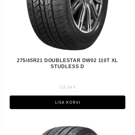
275/45R21 DOUBLESTAR DW02 110T XL
STUDLESS D
115,54
€
LISA KORVI