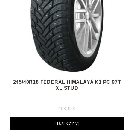
245/40R18 FEDERAL HIMALAYA K1 PC 97T
XL STUD
108,40
€
LISA KORVI