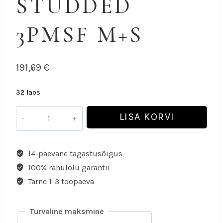
STUDDED
3PMSF M+S
191,69
€
32 laos
LISA KORVI
14-päevane tagastusõigus
100% rahulolu garantii
Tarne 1-3 tööpäeva
Turvaline maksmine