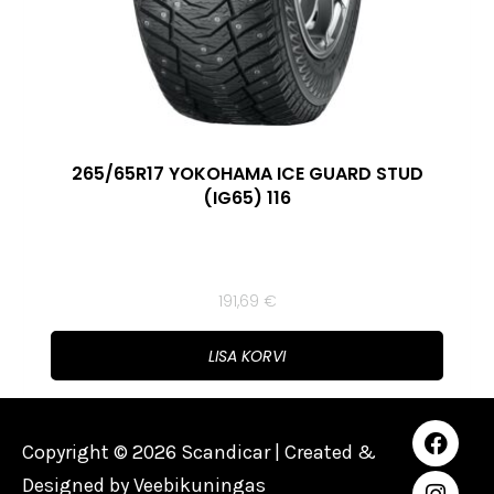
265/65R17 YOKOHAMA ICE GUARD STUD
(IG65) 116
191,69
€
LISA KORVI
Copyright © 2026 Scandicar | Created &
Designed by
Veebikuningas