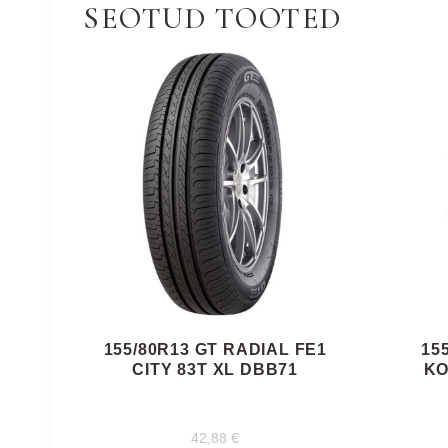
SEOTUD TOOTED
155/80R13 GT RADIAL FE1
15
CITY 83T XL DBB71
KO
42,88
€