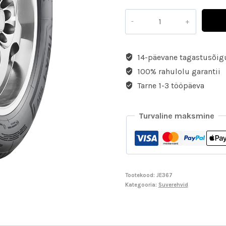
14-päevane tagastusõig
100% rahulolu garantii
Tarne 1-3 tööpäeva
Turvaline maksmine
Tootekood:
JE367
Kategooria:
Suverehvid