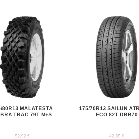
5/80R13 MALATESTA
175/70R13 SAILUN AT
BRA TRAC 79T M+S
ECO 82T DBB70
52,92
€
42,85
€