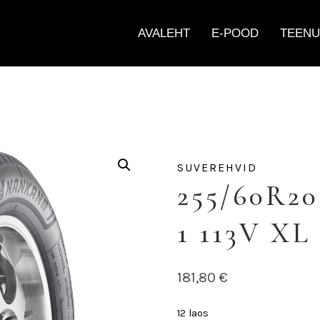
AVALEHT
E-POOD
TEENU
SUVEREHVID
255/60R
1 113V XL
181,80
€
12 laos