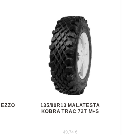
REZZO
135/80R13 MALATESTA
KOBRA TRAC 72T M+S
49,74
€