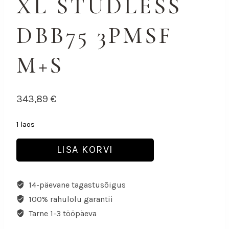
XL STUDLESS
DBB75 3PMSF
M+S
343,89
€
1 laos
LISA KORVI
14-päevane tagastusõigus
100% rahulolu garantii
Tarne 1-3 tööpäeva