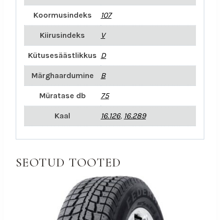
Koormusindeks
107
Kiirusindeks
V
Kütusesäästlikkus
D
Märghaardumine
B
Müratase db
75
Kaal
16.126
,
16.289
SEOTUD TOOTED