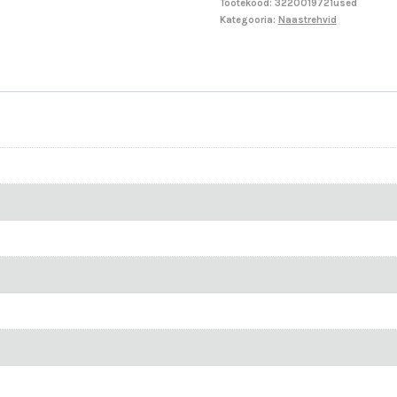
Tootekood:
3220019721used
Kategooria:
Naastrehvid