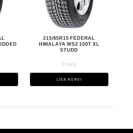
AL
215/65R15 FEDERAL
TUDDED
HIMALAYA WS2 100T XL
STUDD
97,54
€
LISA KORVI