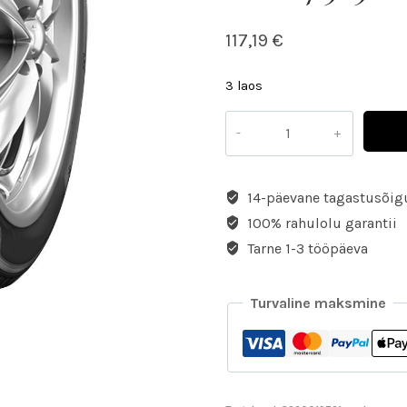
117,19
€
3 laos
14-päevane tagastusõig
100% rahulolu garantii
Tarne 1-3 tööpäeva
Turvaline maksmine