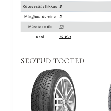
Kütusesäästlikkus
B
Märghaardumine
D
Müratase db
73
Kaal
16.388
SEOTUD TOOTED