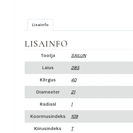
Lisainfo
LISAINFO
Tootja
SAILUN
Laius
285
Kõrgus
40
Diameeter
21
Radiaal
1
Koormusindeks
109
Kiirusindeks
T