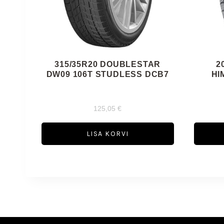
315/35R20 DOUBLESTAR
2
DW09 106T STUDLESS DCB7
HI
125,05
€
LISA KORVI