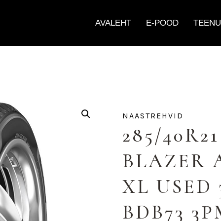
AVALEHT
E-POOD
TEENU
NAASTREHVID
285/40R2
BLAZER 
XL USED
BDB73 3P