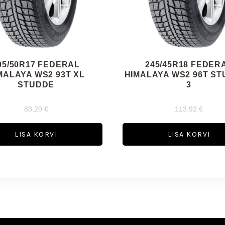
05/50R17 FEDERAL
245/45R18 FEDER
MALAYA WS2 93T XL
HIMALAYA WS2 96T S
STUDDE
3
83,20
€
113,92
€
LISA KORVI
LISA KORVI