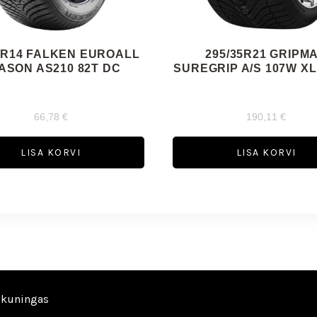
5R14 FALKEN EUROALL
295/35R21 GRIPM
ASON AS210 82T DC
SUREGRIP A/S 107W XL
66,78
€
190,11
€
LISA KORVI
LISA KORVI
ikuningas