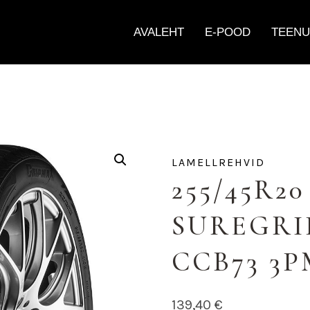
AVALEHT
E-POOD
TEENU
LAMELLREHVID
255/45R2
SUREGRIP
CCB73 3P
139,40
€