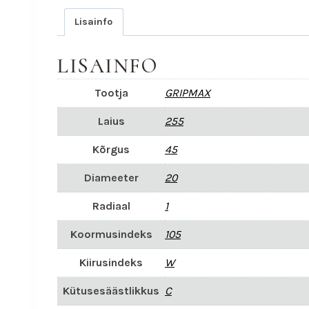
Lisainfo
LISAINFO
Tootja
GRIPMAX
Laius
255
Kõrgus
45
Diameeter
20
Radiaal
1
Koormusindeks
105
Kiirusindeks
W
Kütusesäästlikkus
C