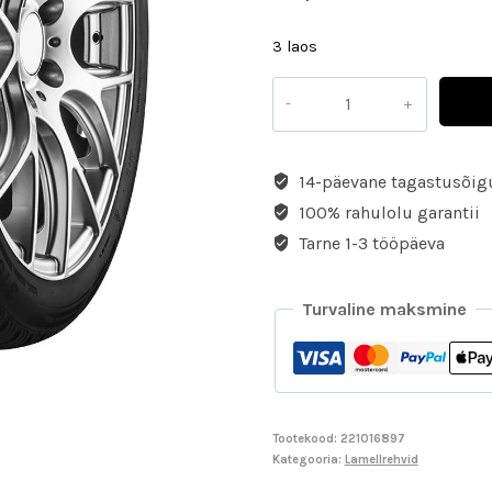
3 laos
14-päevane tagastusõig
100% rahulolu garantii
Tarne 1-3 tööpäeva
Turvaline maksmine
Tootekood:
221016897
Kategooria:
Lamellrehvid