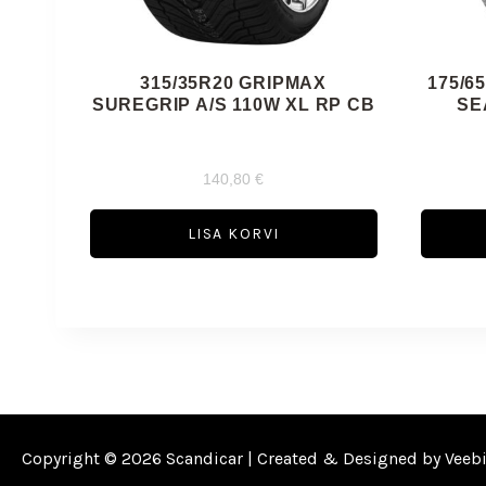
315/35R20 GRIPMAX
175/6
SUREGRIP A/S 110W XL RP CB
SE
140,80
€
LISA KORVI
Copyright © 2026 Scandicar | Created & Designed by
Veeb