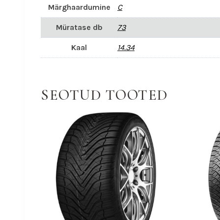
Märghaardumine
C
Müratase db
73
Kaal
14.34
SEOTUD TOOTED