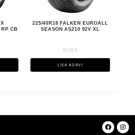
AX
225/40R18 FALKEN EUROALL
 RP CB
SEASON AS210 92V XL
83,20
€
LISA KORVI