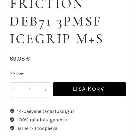
FRICTION
DEB71 3PMSF
ICEGRIP M+S
69,08
€
32 laos
LISA KORVI
14-päevane tagastusõigus
100% rahulolu garantii
Tarne 1-3 tööpäeva