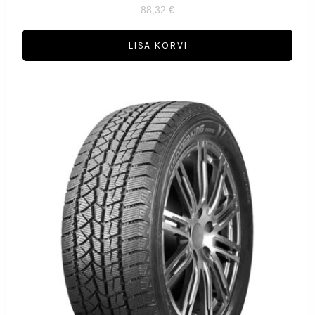
88,32
€
LISA KORVI