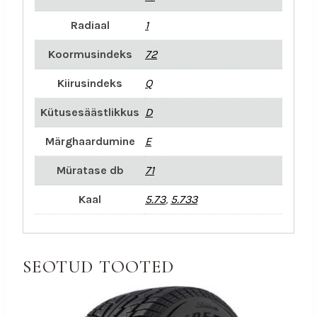
Radiaal
1
Koormusindeks
72
Kiirusindeks
Q
Kütusesäästlikkus
D
Märghaardumine
E
Müratase db
71
Kaal
5.73
,
5.733
SEOTUD TOOTED