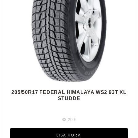
205/50R17 FEDERAL HIMALAYA WS2 93T XL
STUDDE
83,20
€
LISA KORVI