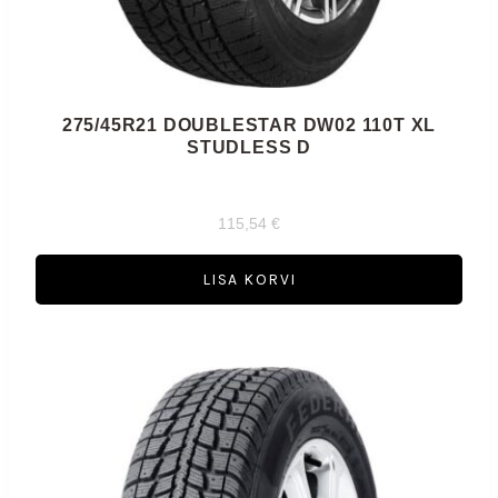
275/45R21 DOUBLESTAR DW02 110T XL
STUDLESS D
115,54
€
LISA KORVI