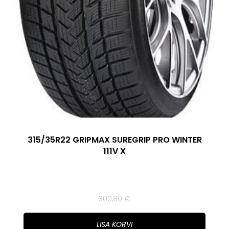
315/35R22 GRIPMAX SUREGRIP PRO WINTER
111V X
300,80
€
LISA KORVI