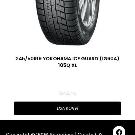
245/50R19 YOKOHAMA ICE GUARD (IG60A)
105Q XL
234,62
€
LISA KORVI
Copyright © 2026 Scandicar | Created &