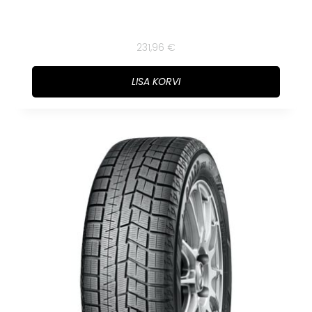
231,96
€
LISA KORVI