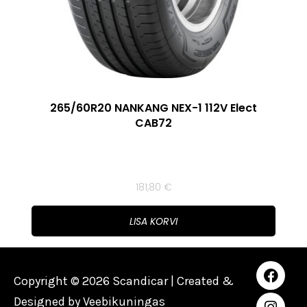
265/60R20 NANKANG NEX-1 112V Elect
CAB72
181,80
€
LISA KORVI
Copyright © 2026 Scandicar | Created &
Designed by
Veebikuningas