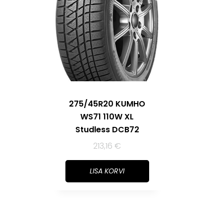
275/45R20 KUMHO
WS71 110W XL
Studless DCB72
213,16
€
LISA KORVI