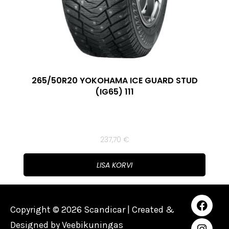
265/50R20 YOKOHAMA ICE GUARD STUD
(IG65) 111
237,70
€
LISA KORVI
Copyright © 2026 Scandicar | Created &
Designed by
Veebikuningas