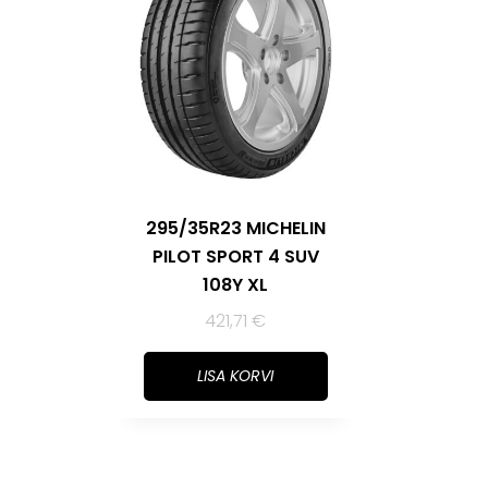
295/35R23 MICHELIN
PILOT SPORT 4 SUV
108Y XL
421,71
€
LISA KORVI