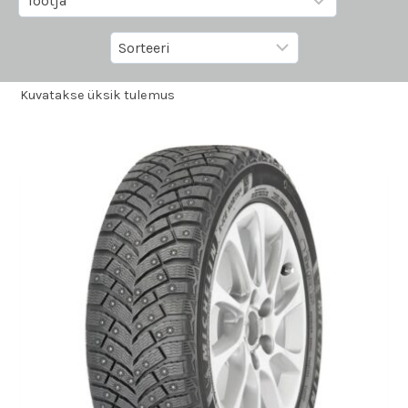
Kuvatakse üksik tulemus