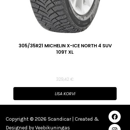
305/35R21 MICHELIN X-ICE NORTH 4 SUV
109T XL
329,42
€
LISA KORVI
Copyright © 2026 Scandicar | Created &
Designed by
Veebikuningas