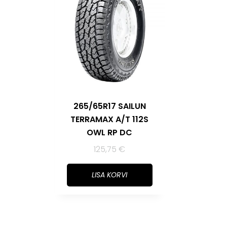
265/65R17 SAILUN
TERRAMAX A/T 112S
OWL RP DC
125,75
€
LISA KORVI