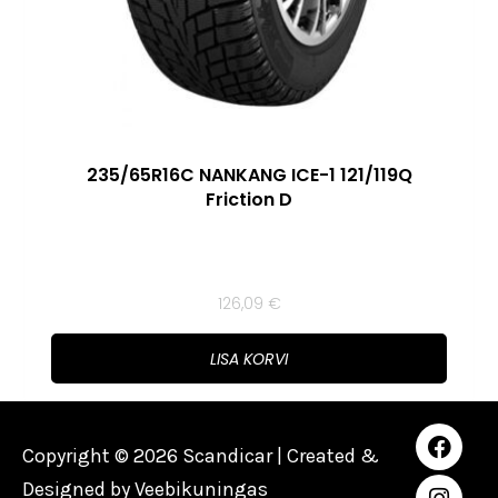
235/65R16C NANKANG ICE-1 121/119Q
Friction D
126,09
€
LISA KORVI
Copyright © 2026 Scandicar | Created &
Designed by
Veebikuningas