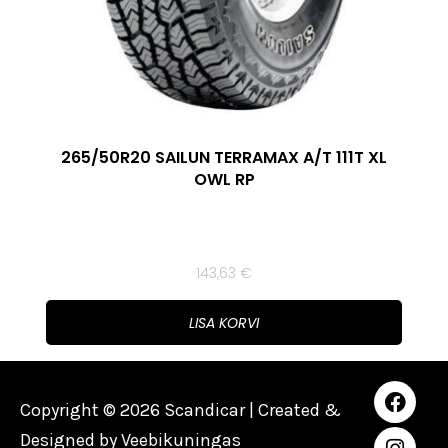
265/50R20 SAILUN TERRAMAX A/T 111T XL
OWL RP
143,63
€
LISA KORVI
Copyright © 2026 Scandicar | Created &
Designed by
Veebikuningas