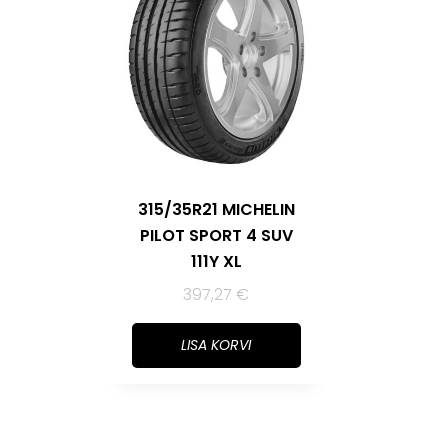
315/35R21 MICHELIN
PILOT SPORT 4 SUV
111Y XL
397,27
€
LISA KORVI