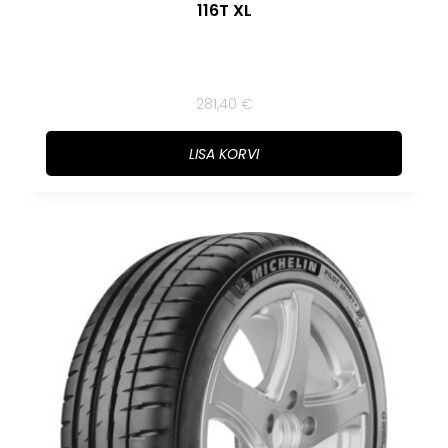
116T XL
281,40
€
LISA KORVI