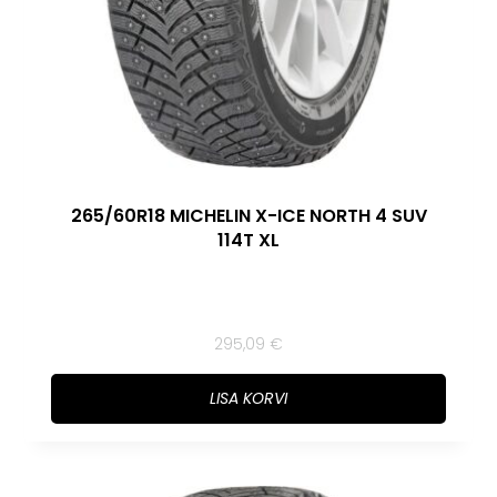
265/60R18 MICHELIN X-ICE NORTH 4 SUV
114T XL
295,09
€
LISA KORVI