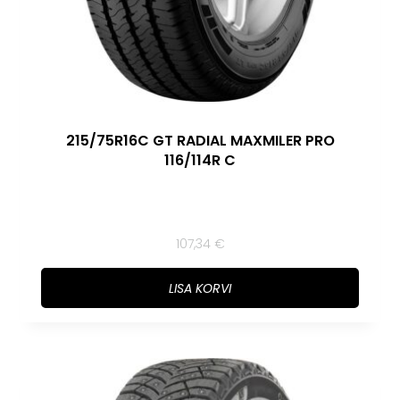
215/75R16C GT RADIAL MAXMILER PRO
116/114R C
107,34
€
LISA KORVI