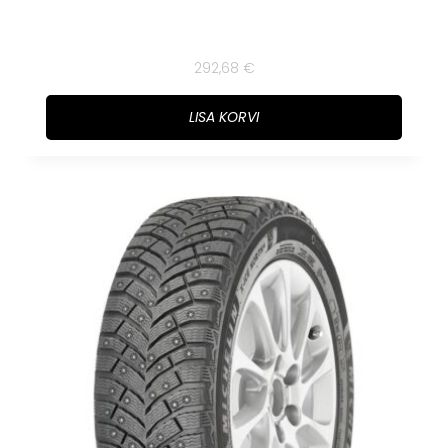
292,68
€
LISA KORVI