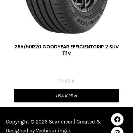
265/50R20 GOODYEAR EFFICIENTGRIP 2 SUV
111V
315,68
€
LISA KORVI
Copyright © 2026 Scandicar | Created &
Designed by
Veebikuningas