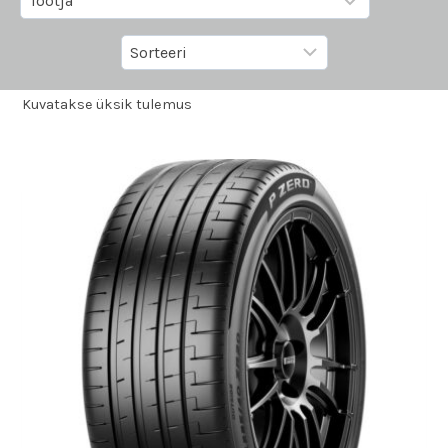
Kuvatakse üksik tulemus