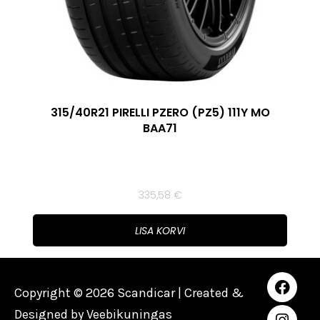
315/40R21 PIRELLI PZERO (PZ5) 111Y MO
BAA71
335,58
€
LISA KORVI
Copyright © 2026 Scandicar | Created &
Designed by
Veebikuningas