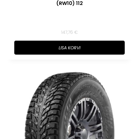
(RW10) 112
147,76
€
LISA KORVI