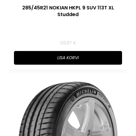
285/45R21 NOKIAN HKPL 9 SUV 113T XL
Studded
126,87
€
LISA KORVI