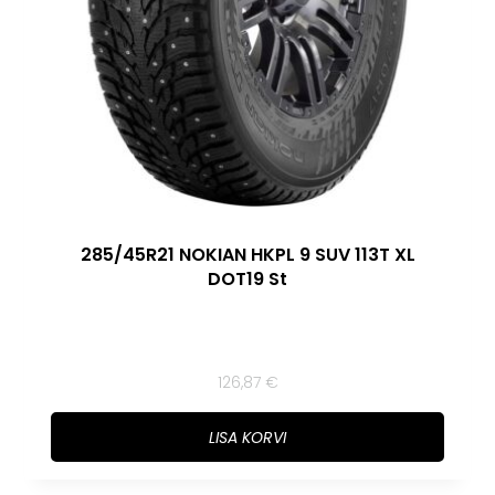
285/45R21 NOKIAN HKPL 9 SUV 113T XL
DOT19 St
126,87
€
LISA KORVI