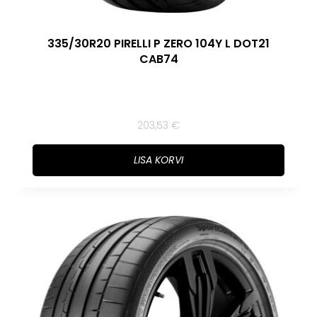
335/30R20 PIRELLI P ZERO 104Y L DOT21
CAB74
203,53
€
LISA KORVI