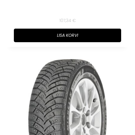
107,34
€
LISA KORVI