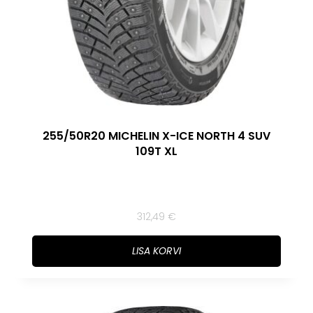
255/50R20 MICHELIN X-ICE NORTH 4 SUV
109T XL
312,49
€
LISA KORVI