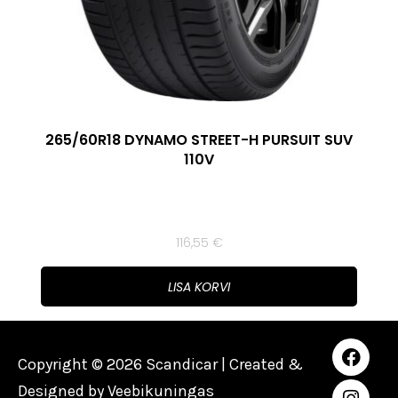
265/60R18 DYNAMO STREET-H PURSUIT SUV
110V
116,55
€
LISA KORVI
Copyright © 2026 Scandicar | Created &
Designed by
Veebikuningas