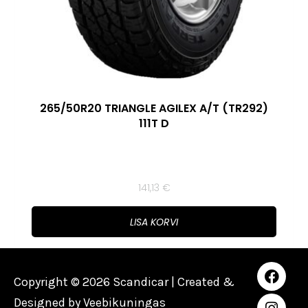
265/50R20 TRIANGLE AGILEX A/T (TR292)
111T D
141,13
€
LISA KORVI
Copyright © 2026 Scandicar | Created &
Designed by
Veebikuningas