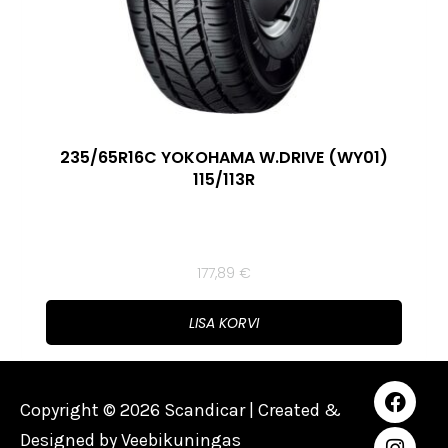
235/65R16C YOKOHAMA W.DRIVE (WY01)
115/113R
177,89
€
LISA KORVI
Copyright © 2026 Scandicar | Created &
Designed by
Veebikuningas