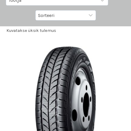
Kuvatakse üksik tulemus