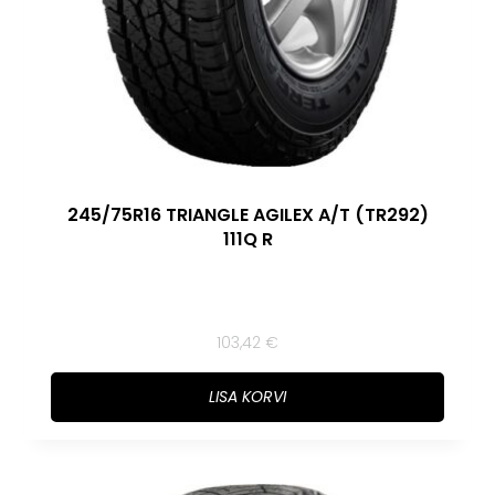
245/75R16 TRIANGLE AGILEX A/T (TR292)
111Q R
103,42
€
LISA KORVI