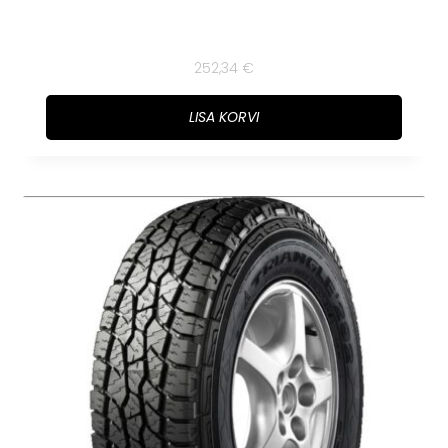
252,34
€
LISA KORVI