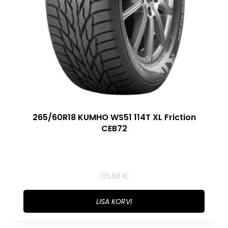
265/60R18 KUMHO WS51 114T XL Friction
CEB72
135,68
€
LISA KORVI