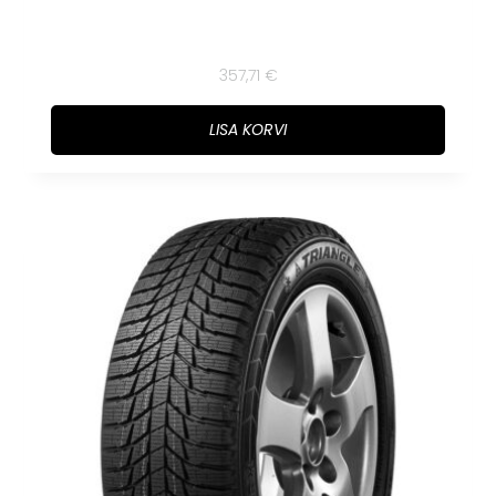
357,71
€
LISA KORVI