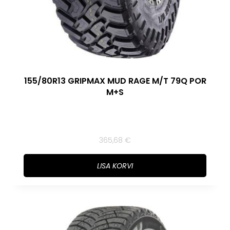
155/80R13 GRIPMAX MUD RAGE M/T 79Q POR
M+S
365,68
€
LISA KORVI