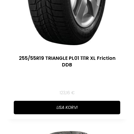
255/55R19 TRIANGLE PL01 111R XL Friction
DDB
123,16
€
LISA KORVI