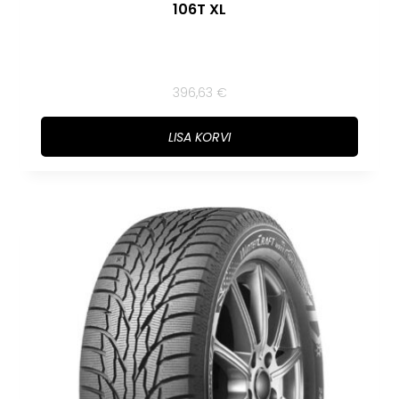
106T XL
396,63
€
LISA KORVI