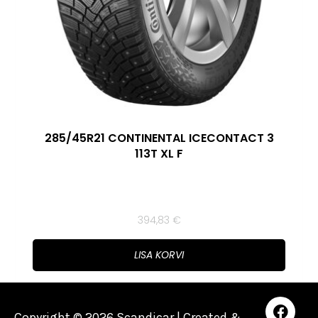
285/45R21 CONTINENTAL ICECONTACT 3
113T XL F
394,83
€
LISA KORVI
Copyright © 2026 Scandicar | Created &