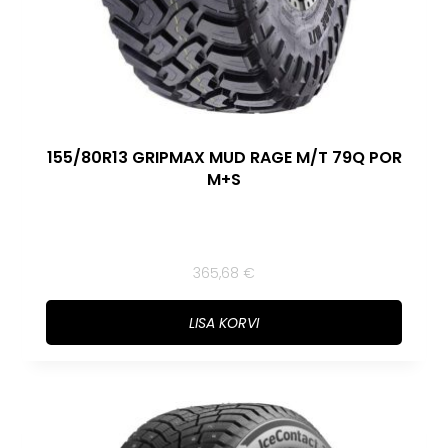
155/80R13 GRIPMAX MUD RAGE M/T 79Q POR
M+S
365,68
€
LISA KORVI