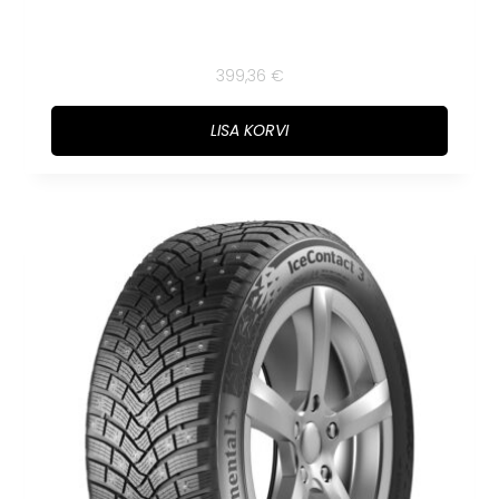
399,36
€
LISA KORVI