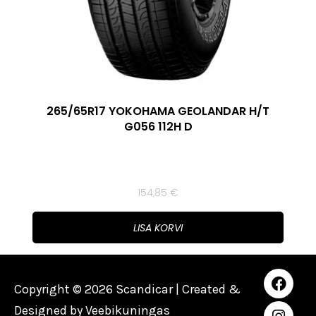
265/65R17 YOKOHAMA GEOLANDAR H/T
G056 112H D
154,85
€
LISA KORVI
Copyright © 2026 Scandicar | Created &
Designed by
Veebikuningas