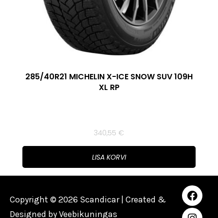
285/40R21 MICHELIN X-ICE SNOW SUV 109H
XL RP
340,55
€
LISA KORVI
Copyright © 2026 Scandicar | Created &
Designed by
Veebikuningas