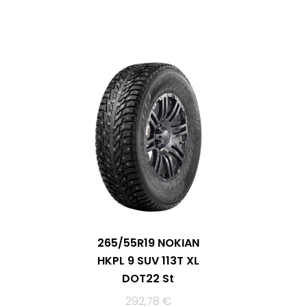
265/55R19 NOKIAN
HKPL 9 SUV 113T XL
DOT22 St
292,78
€