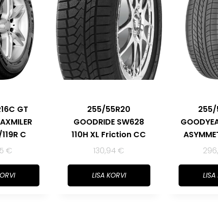
R16C GT
255/55R20
255/
MAXMILER
GOODRIDE SW628
GOODYEAR
/119R C
110H XL Friction CC
ASYMMET
55
€
130,94
€
296
KORVI
LISA KORVI
LISA