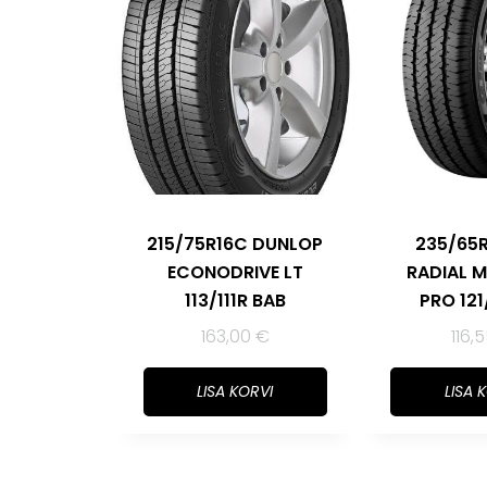
215/75R16C DUNLOP
235/65
ECONODRIVE LT
RADIAL 
113/111R BAB
PRO 121
163,00
€
116,
LISA KORVI
LISA 