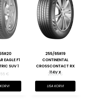
55R20
255/65R19
 EAGLE F1
CONTINENTAL
RIC SUV 1
CROSSCONTACT RX
114V X
,55
€
201,50
€
 KORVI
LISA KORVI