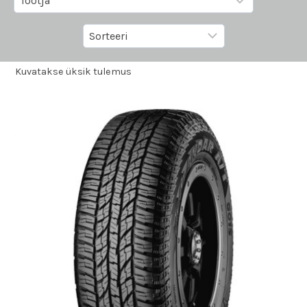
Kuvatakse üksik tulemus