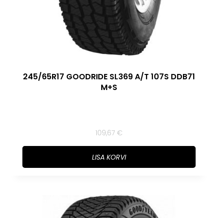
245/65R17 GOODRIDE SL369 A/T 107S DDB71
M+S
109,67
€
LISA KORVI