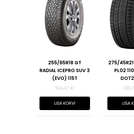
255/65R18 GT
275/45R21
RADIAL ICEPRO SUV 3
PL02 11
(EVO) 115T
DOT2
194,47
€
106,
LISA KORVI
LISA 