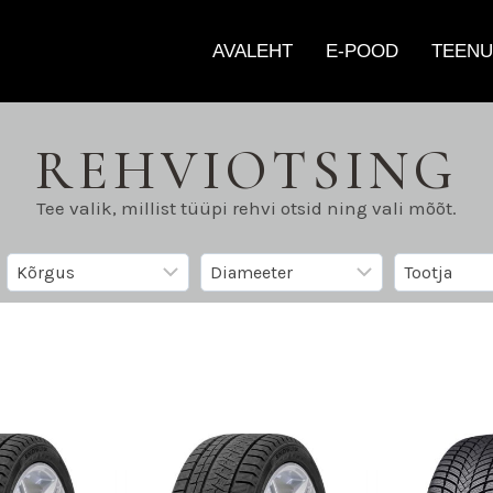
AVALEHT
E-POOD
TEENU
REHVIOTSING
Tee valik, millist tüüpi rehvi otsid ning vali mõõt.