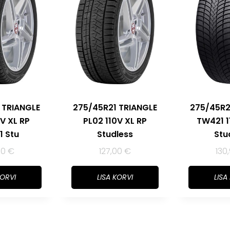
 TRIANGLE
275/45R21 TRIANGLE
275/45R2
0V XL RP
PL02 110V XL RP
TW421 1
1 Stu
Studless
Stu
70
€
127,00
€
130
KORVI
LISA KORVI
LISA