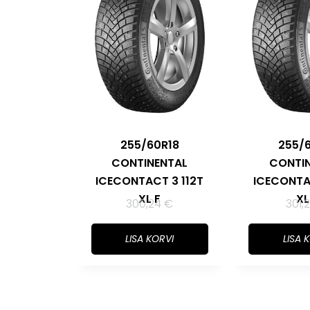
255/60R18
255/
CONTINENTAL
CONTI
ICECONTACT 3 112T
ICECONTA
XL F
XL
300,24
€
301,
LISA KORVI
LISA 