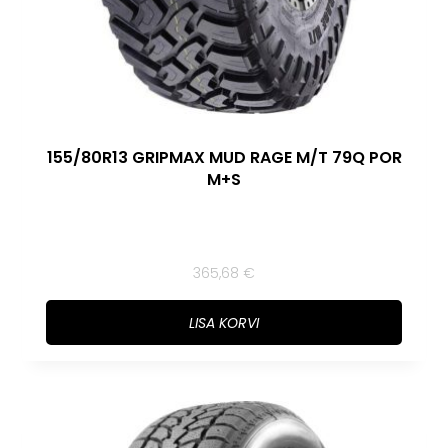
155/80R13 GRIPMAX MUD RAGE M/T 79Q POR
M+S
365,68
€
LISA KORVI