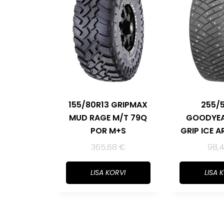
155/80R13 GRIPMAX
255/
MUD RAGE M/T 79Q
GOODYEA
POR M+S
GRIP ICE 
365,68
€
98,
LISA KORVI
LISA 