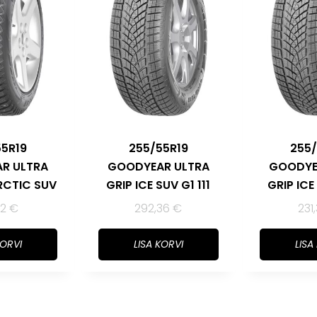
55R19
255/55R19
255/
R ULTRA
GOODYEAR ULTRA
GOODYE
ARCTIC SUV
GRIP ICE SUV G1 111
GRIP ICE 
42
€
292,36
€
231
KORVI
LISA KORVI
LISA