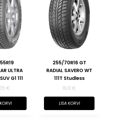
55R19
255/70R16 GT
AR ULTRA
RADIAL SAVERO WT
SUV G1 111
111T Studless
,35
€
111,13
€
 KORVI
LISA KORVI