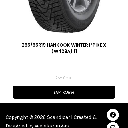
255/55R19 HANKOOK WINTER I*PIKE X
(W429A) 11
255,05
€
LISA KORVI
Copyright © 2026 Scandicar | Created &
Designed by
Veebikuningas