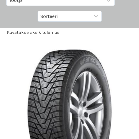
Kuvatakse üksik tulemus