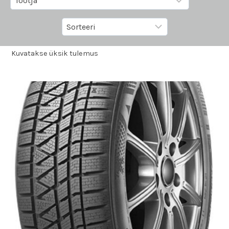
Kuvatakse üksik tulemus