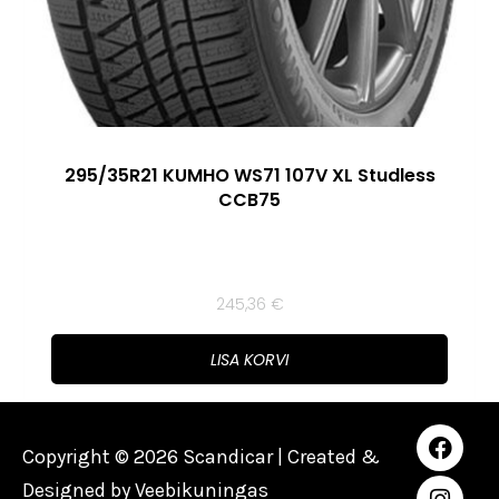
295/35R21 KUMHO WS71 107V XL Studless
CCB75
245,36
€
LISA KORVI
Copyright © 2026 Scandicar | Created &
Designed by
Veebikuningas