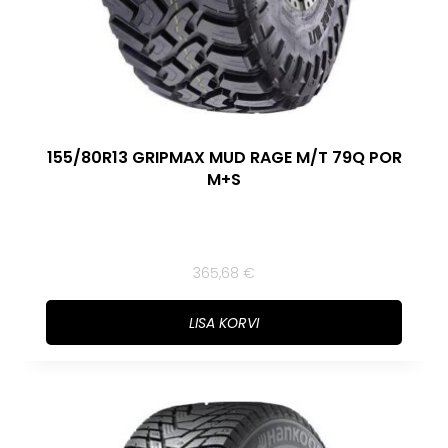
155/80R13 GRIPMAX MUD RAGE M/T 79Q POR
M+S
365,68
€
LISA KORVI