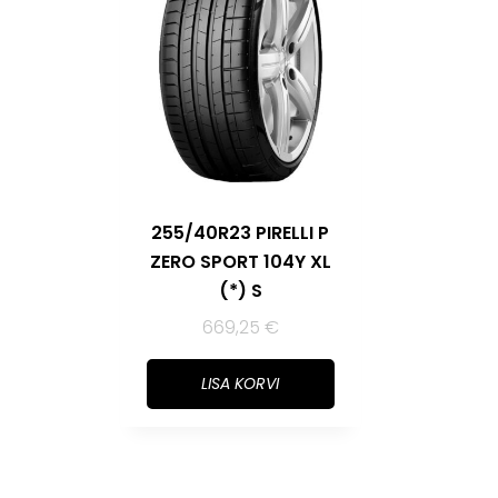
255/40R23 PIRELLI P
ZERO SPORT 104Y XL
(*) S
669,25
€
LISA KORVI