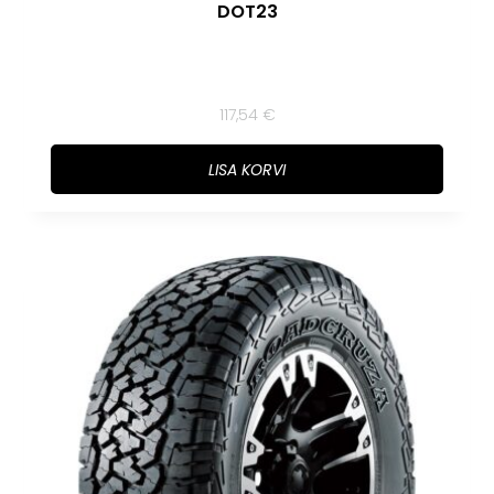
DOT23
117,54
€
LISA KORVI