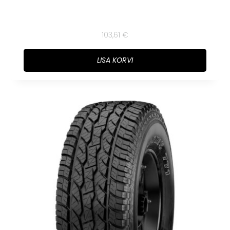
103,61
€
LISA KORVI