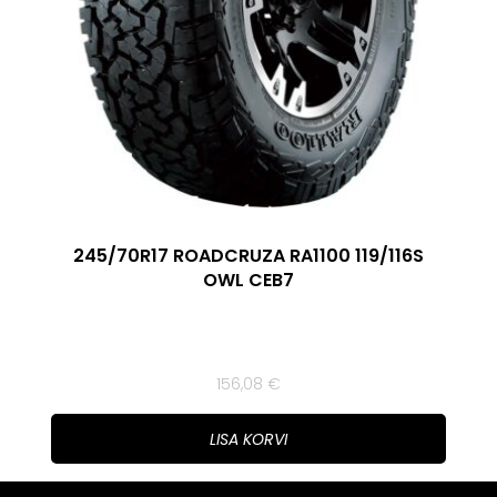
245/70R17 ROADCRUZA RA1100 119/116S
OWL CEB7
156,08
€
LISA KORVI