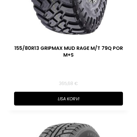
155/80R13 GRIPMAX MUD RAGE M/T 79Q POR
M+S
365,68
€
LISA KORVI