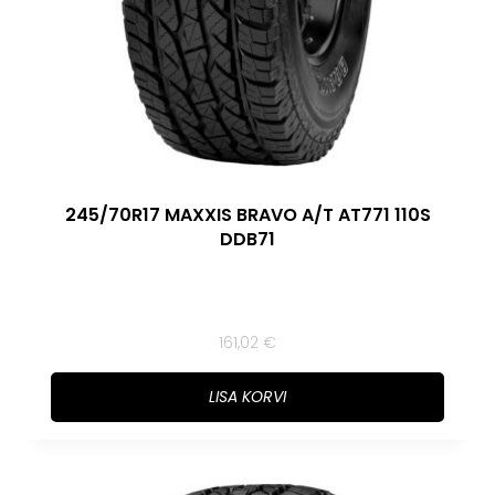
245/70R17 MAXXIS BRAVO A/T AT771 110S
DDB71
161,02
€
LISA KORVI