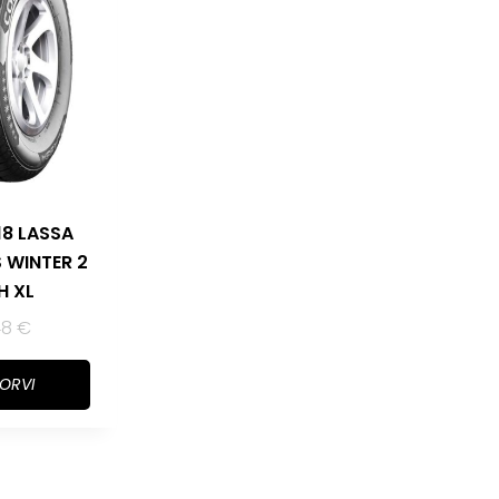
18 LASSA
 WINTER 2
2H XL
48
€
KORVI