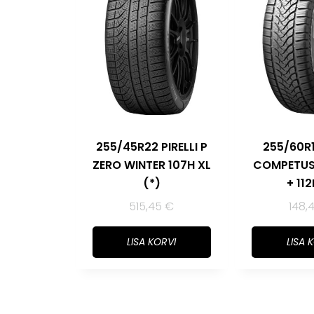
255/45R22 PIRELLI P
255/60R
ZERO WINTER 107H XL
COMPETUS
(*)
+ 11
515,45
€
148,
LISA KORVI
LISA 