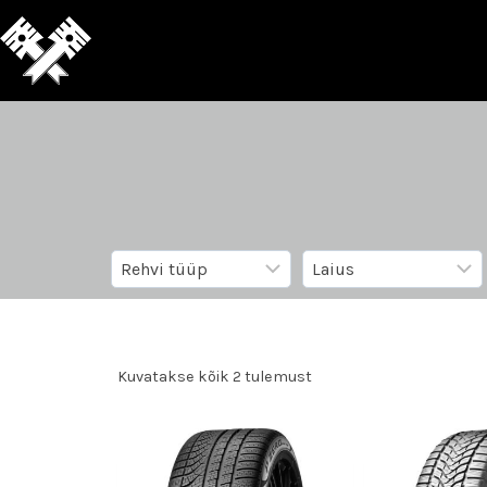
Kuvatakse kõik 2 tulemust