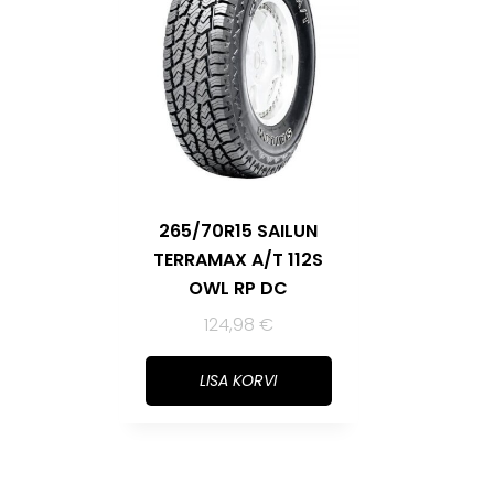
265/70R15 SAILUN
TERRAMAX A/T 112S
OWL RP DC
124,98
€
LISA KORVI