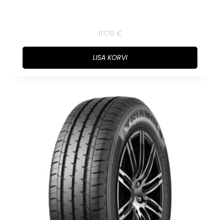
117,70
€
LISA KORVI