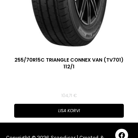
255/70R15C TRIANGLE CONNEX VAN (TV701)
112/1
104,71
€
LISA KORVI
Copyright © 2026 Scandicar | Created &