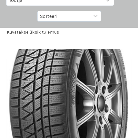
Kuvatakse üksik tulemus