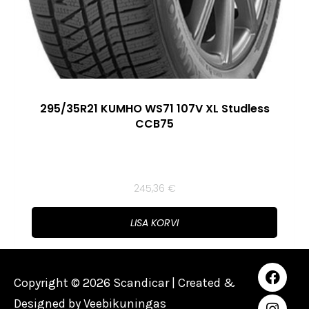
295/35R21 KUMHO WS71 107V XL Studless
CCB75
245,36
€
LISA KORVI
Copyright © 2026 Scandicar | Created &
Designed by
Veebikuningas