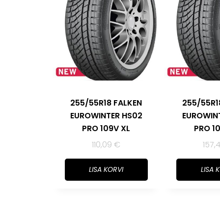
255/55R18 FALKEN
255/55R1
EUROWINTER HS02
EUROWIN
PRO 109V XL
PRO 1
110,09
€
157,
LISA KORVI
LISA 