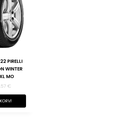
2 PIRELLI
N WINTER
 XL MO
,57
€
 KORVI