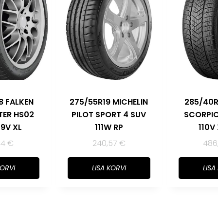
8 FALKEN
275/55R19 MICHELIN
285/40R2
TER HS02
PILOT SPORT 4 SUV
SCORPIO
09V XL
111W RP
110V
44
€
240,57
€
486
KORVI
LISA KORVI
LISA